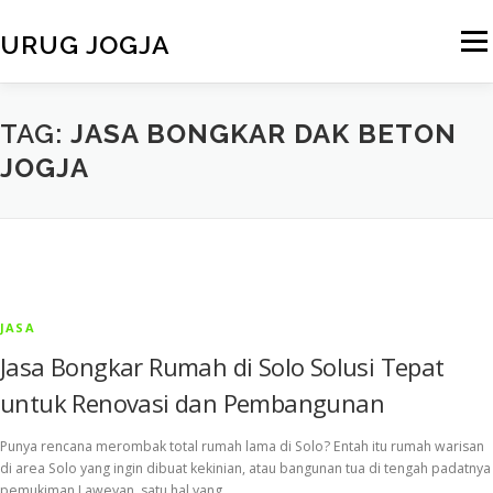
Skip
to
URUG JOGJA
Menu
content
HOME
TENTANG KAMI
LAYANAN KAMI
VIDEO
TAG:
JASA BONGKAR DAK BETON
JOGJA
GALERI
ARMADA
BERITA
CONTACT
JASA
Jasa Bongkar Rumah di Solo Solusi Tepat
untuk Renovasi dan Pembangunan
Punya rencana merombak total rumah lama di Solo? Entah itu rumah warisan
di area Solo yang ingin dibuat kekinian, atau bangunan tua di tengah padatnya
pemukiman Laweyan, satu hal yang …