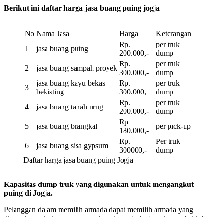
Berikut ini daftar harga jasa buang puing jogja
No
Nama Jasa
Harga
Keterangan
Rp.
per truk
1
jasa buang puing
200.000,-
dump
Rp.
per truk
2
jasa buang sampah proyek
300.000,-
dump
jasa buang kayu bekas
Rp.
per truk
3
bekisting
300.000,-
dump
Rp.
per truk
4
jasa buang tanah urug
200.000,-
dump
Rp.
5
jasa buang brangkal
per pick-up
180.000,-
Rp.
Per truk
6
jasa buang sisa gypsum
300000,-
dump
Daftar harga jasa buang puing Jogja
Kapasitas dump truk yang digunakan untuk mengangkut
puing di Jogja.
Pelanggan dalam memilih armada dapat memilih armada yang