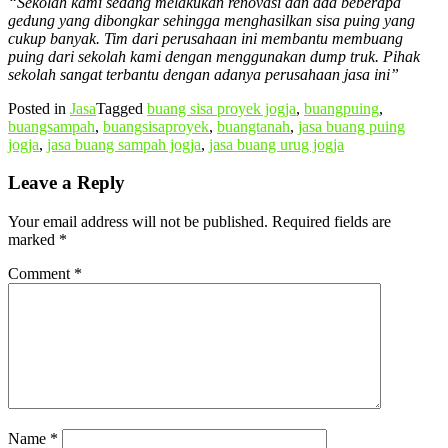
“Sekolah kami sedang melakukan renovasi dan ada beberapa
gedung yang dibongkar sehingga menghasilkan sisa puing yang
cukup banyak. Tim dari perusahaan ini membantu membuang
puing dari sekolah kami dengan menggunakan dump truk. Pihak
sekolah sangat terbantu dengan adanya perusahaan jasa ini”
Posted in
Jasa
Tagged
buang sisa proyek jogja
,
buangpuing
,
buangsampah
,
buangsisaproyek
,
buangtanah
,
jasa buang puing
jogja
,
jasa buang sampah jogja
,
jasa buang urug jogja
Leave a Reply
Your email address will not be published.
Required fields are
marked
*
Comment
*
Name
*