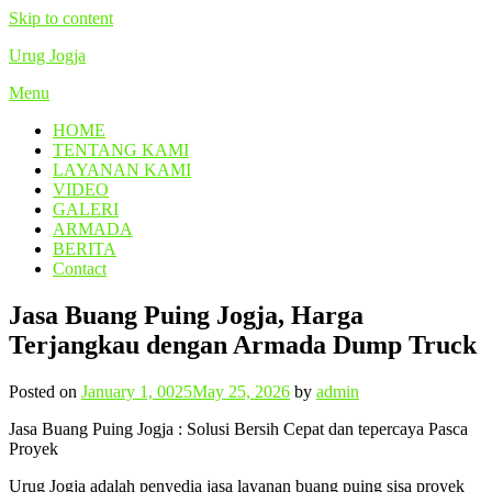
Skip to content
Urug Jogja
Menu
HOME
TENTANG KAMI
LAYANAN KAMI
VIDEO
GALERI
ARMADA
BERITA
Contact
Jasa Buang Puing Jogja, Harga
Terjangkau dengan Armada Dump Truck
Posted on
January 1, 0025
May 25, 2026
by
admin
Jasa Buang Puing Jogja : Solusi Bersih Cepat dan tepercaya Pasca
Proyek
Urug Jogja adalah penyedia jasa layanan buang puing sisa proyek