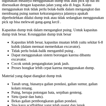
digunakan misalnya menggunakan dump truk atau pick up hal ini
disesuaikan dengan kapasitas jalan yang ada di Jogja. Kalau
menggunakan truk tidak perlu bolak-balik dalam mengangkut dan
membuang puing namun kekurangannya jalannya apakah
diperbolehkan dilalui dump truk atau tidak sedangkan menggunakan
pick up bisa melewati gang-gang kecil .
Kapasitas dump truk dalam mengangkut puing. Untuk kapasitas
dump truk besar. Keunggulan dump truk besar
Kapasitas lebih besar, kapasitas muatan lebih yaitu sekitar 6-8
kubik (dalam memuat memerlukan excavator).
Tidak perlu bolak-balik mengambil puing .
Dapat menggunakan sistem borongan karena dibantu
excavator.
Cocok untuk pengangkutan jarak jauh.
Proses bongkar lebih cepat karena menggunakan dump.
Material yang dapat diangkut dump truk
Tanah urug, biasanya galian pondasi, galian sumur, galian
kolam renang.
Puing, berupa potongan bata, serpihan genteng.
Sirtu (pasir dan batu).
Bekas galian pembongkaran galian pondasi.
Sisa kayu scaffolding yang telah usang dan lapuk.