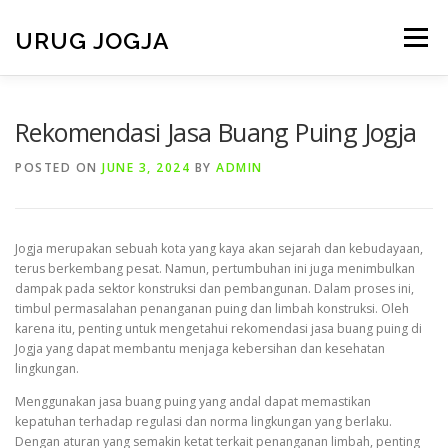
Skip
to
URUG JOGJA
Menu
content
HOME
TENTANG KAMI
LAYANAN KAMI
Rekomendasi Jasa Buang Puing Jogja
POSTED ON
JUNE 3, 2024
BY
ADMIN
VIDEO
GALERI
ARMADA
BERITA
Jogja merupakan sebuah kota yang kaya akan sejarah dan kebudayaan,
CONTACT
terus berkembang pesat. Namun, pertumbuhan ini juga menimbulkan
dampak pada sektor konstruksi dan pembangunan. Dalam proses ini,
timbul permasalahan penanganan puing dan limbah konstruksi. Oleh
karena itu, penting untuk mengetahui rekomendasi jasa buang puing di
Jogja yang dapat membantu menjaga kebersihan dan kesehatan
lingkungan.
Menggunakan jasa buang puing yang andal dapat memastikan
kepatuhan terhadap regulasi dan norma lingkungan yang berlaku.
Dengan aturan yang semakin ketat terkait penanganan limbah, penting