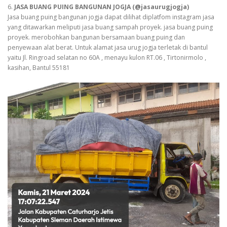
6.
JASA BUANG PUING BANGUNAN JOGJA (@jasaurugjogja)
Jasa buang puing bangunan jogja dapat dilihat diplatfom instagram jasa
yang ditawarkan meliputi jasa buang sampah proyek. jasa buang puing
proyek. merobohkan bangunan bersamaan buang puing dan
penyewaan alat berat. Untuk alamat jasa urug jogja terletak di bantul
yaitu Jl. Ringroad selatan no 60A , menayu kulon RT.06 , Tirtonirmolo ,
kasihan, Bantul 55181