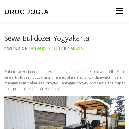
Skip
to
URUG JOGJA
Menu
content
HOME
TENTANG KAMI
LAYANAN KAMI
Sewa Bulldozer Yogyakarta
POSTED ON
JANUARY 7, 2019
BY
ADMIN
VIDEO
GALERI
ARMADA
BERITA
Dalam pekerjaan kontruksi butuhkan alat untuk cut-and fill. Kami
CONTACT
sewa bulldoser yogyakarta menyediakan alat untuk disewakan dalam
mengerjakan pekerjaan proyek. Sehingga proyek kontruksis ada dapat
dikerjakan secara cepat dab baik.