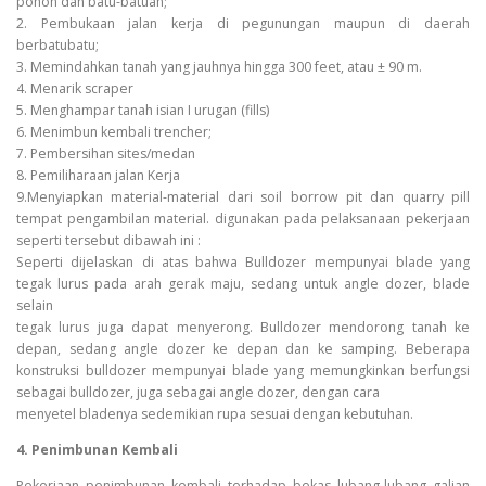
pohon dan batu-batuan;
2. Pembukaan jalan kerja di pegunungan maupun di daerah
berbatubatu;
3. Memindahkan tanah yang jauhnya hingga 300 feet, atau ± 90 m.
4. Menarik scraper
5. Menghampar tanah isian I urugan (fills)
6. Menimbun kembali trencher;
7. Pembersihan sites/medan
8. Pemiliharaan jalan Kerja
9.Menyiapkan material-material dari soil borrow pit dan quarry pill
tempat pengambilan material. digunakan pada pelaksanaan pekerjaan
seperti tersebut dibawah ini :
Seperti dijelaskan di atas bahwa Bulldozer mempunyai blade yang
tegak lurus pada arah gerak maju, sedang untuk angle dozer, blade
selain
tegak lurus juga dapat menyerong. Bulldozer mendorong tanah ke
depan, sedang angle dozer ke depan dan ke samping. Beberapa
konstruksi bulldozer mempunyai blade yang memungkinkan berfungsi
sebagai bulldozer, juga sebagai angle dozer, dengan cara
menyetel bladenya sedemikian rupa sesuai dengan kebutuhan.
4. Penimbunan Kembali
Pekerjaan penimbunan kembali terhadap bekas lubang-lubang galian