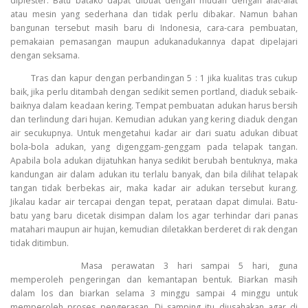
diplester. Batu batako dapat dibuat dengan mudah dengan alat-alat
atau mesin yang sederhana dan tidak perlu dibakar. Namun bahan
bangunan tersebut masih baru di Indonesia, cara-cara pembuatan,
pemakaian pemasangan maupun adukanadukannya dapat dipelajari
dengan seksama.
Tras dan kapur dengan perbandingan 5 : 1 jika kualitas tras cukup
baik, jika perlu ditambah dengan sedikit semen portland, diaduk sebaik-
baiknya dalam keadaan kering. Tempat pembuatan adukan harus bersih
dan terlindung dari hujan. Kemudian adukan yang kering diaduk dengan
air secukupnya. Untuk mengetahui kadar air dari suatu adukan dibuat
bola-bola adukan, yang digenggam-genggam pada telapak tangan.
Apabila bola adukan dijatuhkan hanya sedikit berubah bentuknya, maka
kandungan air dalam adukan itu terlalu banyak, dan bila dilihat telapak
tangan tidak berbekas air, maka kadar air adukan tersebut kurang.
Jikalau kadar air tercapai dengan tepat, perataan dapat dimulai. Batu-
batu yang baru dicetak disimpan dalam los agar terhindar dari panas
matahari maupun air hujan, kemudian diletakkan berderet di rak dengan
tidak ditimbun.
Masa perawatan 3 hari sampai 5 hari, guna
memperoleh pengeringan dan kemantapan bentuk. Biarkan masih
dalam los dan biarkan selama 3 minggu sampai 4 minggu untuk
memperoleh proses pengerasan. Di samping itu diusahakan agar di