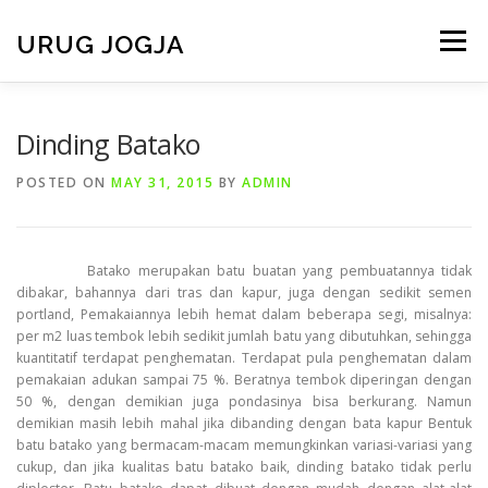
Skip
to
URUG JOGJA
Menu
content
HOME
TENTANG KAMI
LAYANAN KAMI
Dinding Batako
POSTED ON
MAY 31, 2015
BY
ADMIN
VIDEO
GALERI
ARMADA
BERITA
Batako merupakan batu buatan yang pembuatannya tidak
CONTACT
dibakar, bahannya dari tras dan kapur, juga dengan sedikit semen
portland, Pemakaiannya lebih hemat dalam beberapa segi, misalnya:
per m2 luas tembok lebih sedikit jumlah batu yang dibutuhkan, sehingga
kuantitatif terdapat penghematan. Terdapat pula penghematan dalam
pemakaian adukan sampai 75 %. Beratnya tembok diperingan dengan
50 %, dengan demikian juga pondasinya bisa berkurang. Namun
demikian masih lebih mahal jika dibanding dengan bata kapur Bentuk
batu batako yang bermacam-macam memungkinkan variasi-variasi yang
cukup, dan jika kualitas batu batako baik, dinding batako tidak perlu