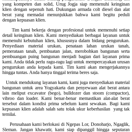
yang kompeten dan solid, Urug Jogja siap memenuhi keinginan
klien dengan sepenuh hati. Dukungan armada colt diesel dan alat
berat yang memadai menunjukkan bahwa kami begitu peduli
dengan kepuasan klien.
Tim kami bekerja dengan profesional untuk memenuhi setiap
detail keinginan klien. Kami menyediakan berbagai layanan untuk
memenuhi kebutuhan klien, khususnya dalam bidang pengurukan.
Penyediaan material urukan, penataan lahan urukan tanah,
pemerataan tanah, pembuatan jalan, merobohkan bangunan serta
pembuangan puing bangunan menjadi bagian dari layanan prima
kami. Anda tidak perlu ragu-ragu lagi untuk mempercayakan urusan
pengurukan anda kepada kami. Tim kami akan mengerjakannya
hingga tuntas. Anda hanya tinggal terima beres saja.
Untuk mendukung layanan kami, kami juga menyediakan material
bangunan untuk area Yogyakarta dan penyewaan alat berat antara
lain meliput excavator (bego), bulldozer dan stoom (compactor),
vibroo dan loader. Kami benar-benar memastikan alat-alat berat
tersebut dalam kondisi prima sebelum kami sewakan. Bagi kami
kepuasan klien adalah salah satu tolak ukur keberhasilan yang tak
ternilai.
Perusahaan kami berlokasi di Ngepas Lor, Donoharjo, Ngaglik,
Sleman. Jangan khawatir, kami siap dipanggil hingga seputaran