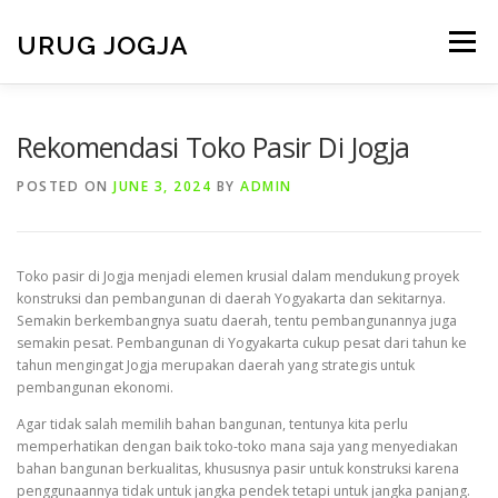
Skip
to
URUG JOGJA
Menu
content
HOME
TENTANG KAMI
LAYANAN KAMI
Rekomendasi Toko Pasir Di Jogja
POSTED ON
JUNE 3, 2024
BY
ADMIN
VIDEO
GALERI
ARMADA
BERITA
Toko pasir di Jogja menjadi elemen krusial dalam mendukung proyek
CONTACT
konstruksi dan pembangunan di daerah Yogyakarta dan sekitarnya.
Semakin berkembangnya suatu daerah, tentu pembangunannya juga
semakin pesat. Pembangunan di Yogyakarta cukup pesat dari tahun ke
tahun mengingat Jogja merupakan daerah yang strategis untuk
pembangunan ekonomi.
Agar tidak salah memilih bahan bangunan, tentunya kita perlu
memperhatikan dengan baik toko-toko mana saja yang menyediakan
bahan bangunan berkualitas, khususnya pasir untuk konstruksi karena
penggunaannya tidak untuk jangka pendek tetapi untuk jangka panjang.