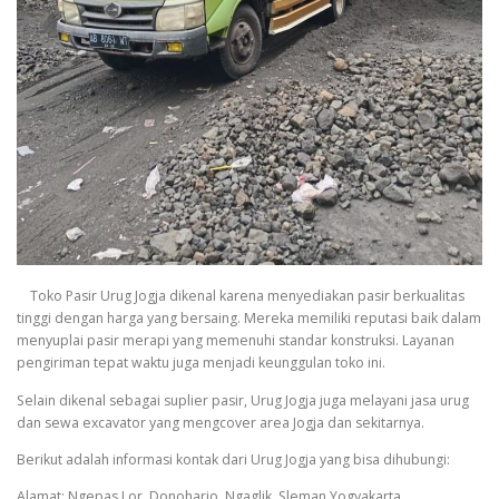
Toko Pasir Urug Jogja dikenal karena menyediakan pasir berkualitas
tinggi dengan harga yang bersaing. Mereka memiliki reputasi baik dalam
menyuplai pasir merapi yang memenuhi standar konstruksi. Layanan
pengiriman tepat waktu juga menjadi keunggulan toko ini.
Selain dikenal sebagai suplier pasir, Urug Jogja juga melayani jasa urug
dan sewa excavator yang mengcover area Jogja dan sekitarnya.
Berikut adalah informasi kontak dari Urug Jogja yang bisa dihubungi:
Alamat: Ngepas Lor, Donoharjo, Ngaglik, Sleman Yogyakarta