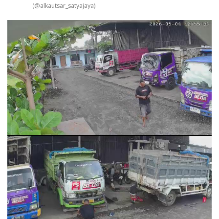
(@alkautsar_satyajaya)