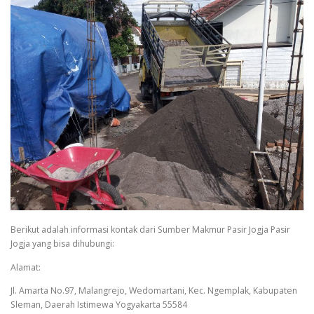
Berikut adalah informasi kontak dari Sumber Makmur Pasir Jogja Pasir
Jogja yang bisa dihubungi:
Alamat:
Jl. Amarta No.97, Malangrejo, Wedomartani, Kec. Ngemplak, Kabupaten
Sleman, Daerah Istimewa Yogyakarta 55584