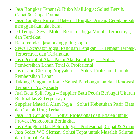
Jasa Bongkar Tenant & Ruko Mall Jogja: Solusi Bersih,
Cepat & Tanpa Drama
Jasa Bongkar Rumah Klaten – Bongkar Aman, Cepat, bersih
menggunakan alat berat
10 Tempat Sewa Molen Beton di Jogja Murah, Terpercaya,
dan Terdekat
Rekomendasi jasa buang puing jogja
Sewa Excavator Jogja: Panduan Lengkap 15 Tempat Terbaik,
Terpercaya, dan Terjangkau
Jasa Pencabut Akar Pakai Alat Berat Jogja – Solusi
Pembersihan Lahan Total & Profesional
Jasa Land Clearing Yogyakarta – Solusi Profesional untuk
Pembersihan Lahan
Tukang Bangunan Jogja: Solusi Pembangunan dan Renovasi
Terbaik di Yogyakarta
Jual Batu Split Jogja – Supplier Batu Pecah Berbagai Ukuran
Berkualitas & Terpercaya
Supplier Material Alam Jogja – Solusi Kebutuhan Pasir, Batu,
dan Tanah Urug Terbaik
Jasa Lift Cor Jogja – Solusi Profesional dan Efisien untuk
Proyek Pengecoran Bertingkat
Jasa Bongkar Dak Beton Jogja – Profesional, Cepat & Aman
Jasa Sedot WC Sleman: Solusi Tepat untuk Masalah Saluran
dan Limbah Anda