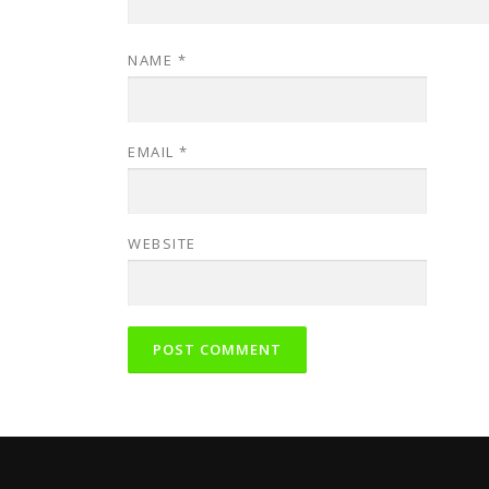
NAME
*
EMAIL
*
WEBSITE