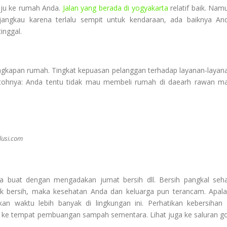
uju ke rumah Anda.
Jalan yang berada di yogyakarta
relatif baik. Nam
dijangkau karena terlalu sempit untuk kendaraan, ada baiknya An
inggal.
engkapan rumah. Tingkat kepuasan pelanggan terhadap layanan-layan
ontohnya: Anda tentu tidak mau membeli rumah di daearh rawan ma
lusi.com
 buat dengan mengadakan jumat bersih dll. Bersih pangkal seha
dak bersih, maka kesehatan Anda dan keluarga pun terancam. Apala
n waktu lebih banyak di lingkungan ini. Perhatikan kebersihan 
ah ke tempat pembuangan sampah sementara. Lihat juga ke saluran go