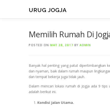
Skip
to
URUG JOGJA
content
Memilih Rumah Di Jogj
POSTED ON
MAY 28, 2017
BY
ADMIN
Banyak hal penting yang patut dipertimbangkan k
dan nyaman, baik dalam rumah maupun lingkungan se
dan tempat bekerja juga tidak jauh.
Dalam mencari lokasi rumah di Jogja ada 9 tip
adalah berikut ini.
Kondisi Jalan Utama.