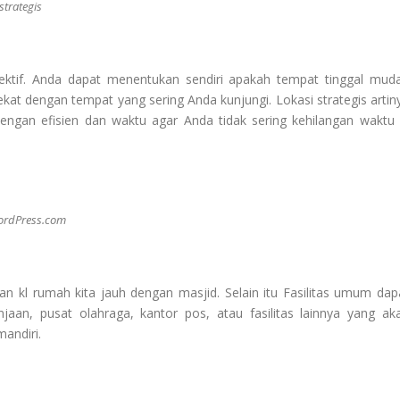
strategis
ektif. Anda dapat menentukan sendiri apakah tempat tinggal mud
ekat dengan tempat yang sering Anda kunjungi. Lokasi strategis artin
engan efisien dan waktu agar Anda tidak sering kehilangan waktu 
WordPress.com
kan kl rumah kita jauh dengan masjid. Selain itu Fasilitas umum dap
jaan, pusat olahraga, kantor pos, atau fasilitas lainnya yang ak
andiri.