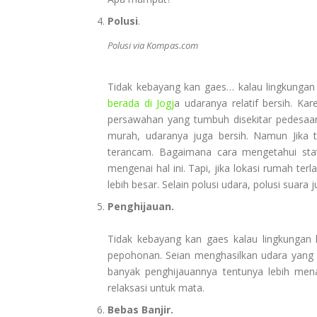
Polusi
.
Polusi via Kompas.com
Tidak kebayang kan gaes… kalau lingkungan
berada di Jogj
a udaranya relatif bersih. K
persawahan yang tumbuh disekitar pedesaan.
murah, udaranya juga bersih. Namun Jika 
terancam. Bagaimana cara mengetahui statu
mengenai hal ini. Tapi, jika lokasi rumah te
lebih besar. Selain polusi udara, polusi sua
Penghijauan.
Tidak kebayang kan gaes kalau lingkungan 
pepohonan. Seian menghasilkan udara yang b
banyak penghijauannya tentunya lebih mena
relaksasi untuk mata.
Bebas Banjir.