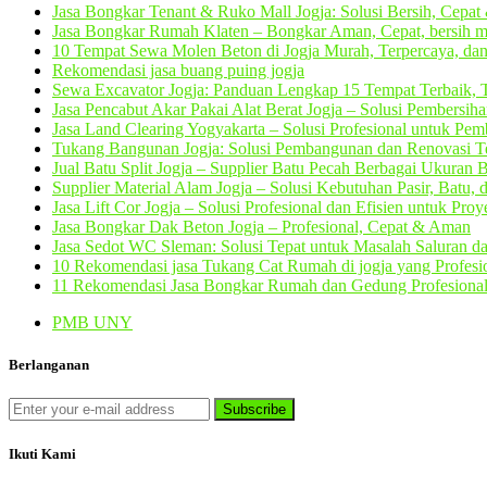
Jasa Bongkar Tenant & Ruko Mall Jogja: Solusi Bersih, Cepa
Jasa Bongkar Rumah Klaten – Bongkar Aman, Cepat, bersih m
10 Tempat Sewa Molen Beton di Jogja Murah, Terpercaya, dan
Rekomendasi jasa buang puing jogja
Sewa Excavator Jogja: Panduan Lengkap 15 Tempat Terbaik, T
Jasa Pencabut Akar Pakai Alat Berat Jogja – Solusi Pembersih
Jasa Land Clearing Yogyakarta – Solusi Profesional untuk Pe
Tukang Bangunan Jogja: Solusi Pembangunan dan Renovasi Te
Jual Batu Split Jogja – Supplier Batu Pecah Berbagai Ukuran 
Supplier Material Alam Jogja – Solusi Kebutuhan Pasir, Batu,
Jasa Lift Cor Jogja – Solusi Profesional dan Efisien untuk Pro
Jasa Bongkar Dak Beton Jogja – Profesional, Cepat & Aman
Jasa Sedot WC Sleman: Solusi Tepat untuk Masalah Saluran 
10 Rekomendasi jasa Tukang Cat Rumah di jogja yang Profesi
11 Rekomendasi Jasa Bongkar Rumah dan Gedung Profesional 
PMB UNY
Berlanganan
Ikuti Kami