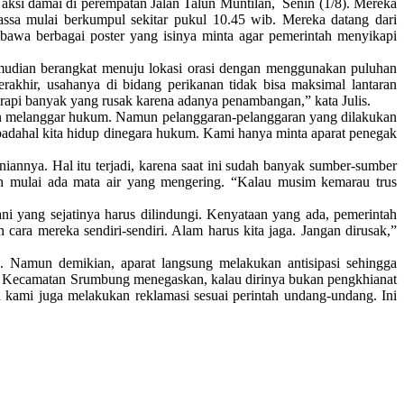
i damai di perempatan Jalan Talun Muntilan, Senin (1/8). Mereka
ssa mulai berkumpul sekitar pukul 10.45 wib. Mereka datang dari
awa berbagai poster yang isinya minta agar pemerintah menyikapi
mudian berangkat menuju lokasi orasi dengan menggunakan puluhan
rakhir, usahanya di bidang perikanan tidak bisa maksimal lantaran
Merapi banyak yang rusak karena adanya penambangan,” kata Julis.
n melanggar hukum. Namun pelanggaran-pelanggaran yang dilakukan
padahal kita hidup dinegara hukum. Kami hanya minta aparat penegak
iannya. Hal itu terjadi, karena saat ini sudah banyak sumber-sumber
h mulai ada mata air yang mengering. “Kalau musim kemarau trus
 yang sejatinya harus dilindungi. Kenyataan yang ada, pemerintah
cara mereka sendiri-sendiri. Alam harus kita jaga. Jangan dirusak,”
. Namun demikian, aparat langsung melakukan antisipasi sehingga
i Kecamatan Srumbung menegaskan, kalau dirinya bukan pengkhianat
ami juga melakukan reklamasi sesuai perintah undang-undang. Ini