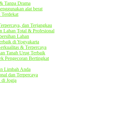
t & Tanpa Drama
enggunakan alat berat
 Terdekat
erpercaya, dan Terjangkau
an Lahan Total & Profesional
mbersihan Lahan
rbaik di Yogyakarta
Berkualitas & Terpercaya
 dan Tanah Urug Terbaik
yek Pengecoran Bertingkat
dan Limbah Anda
onal dan Terpercaya
di Jogja