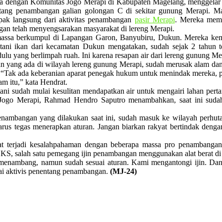
ngan Komunitas Jogo Merapi di Kabupaten Magelang, menggelar aks
ntang penambangan galian golongan C di sekitar gunung Merapi. Ma
k langsung dari aktivitas penambangan
pasir Merapi
. Mereka memb
an telah menyengsarakan masyarakat di lereng Merapi.
, massa berkumpul di Lapangan Garon, Banyubiru, Dukun. Mereka ke
etani ikan dari kecamatan Dukun mengatakan, sudah sejak 2 tahun te
 dulu yang berlimpah ruah. Ini karena resapan air dari lereng gunung 
 yang ada di wilayah lereng gunung Merapi, sudah merusak alam da
m. “Tak ada keberanian aparat penegak hukum untuk menindak mereka, 
m itu,” kata Hendrat.
ni sudah mulai kesulitan mendapatkan air untuk mengairi lahan pertan
 Jogo Merapi, Rahmad Hendro Saputro menambahkan, saat ini suda
bangan yang dilakukan saat ini, sudah masuk ke wilayah perhutani
arus tegas menerapkan aturan. Jangan biarkan rakyat bertindak dengan 
at terjadi kesalahpahaman dengan beberapa massa pro penambangan
SKS, salah satu pemegang ijin penambangan menggunakan alat berat d
enambang, namun sudah sesuai aturan. Kami mengantongi ijin. Dan k
gai aktivis penentang penambangan.
(MJ-24)