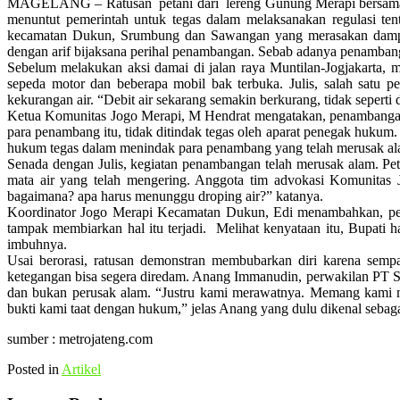
MAGELANG – Ratusan petani dari lereng Gunung Merapi bersama de
menuntut pemerintah untuk tegas dalam melaksanakan regulasi te
kecamatan Dukun, Srumbung dan Sawangan yang merasakan dampa
dengan arif bijaksana perihal penambangan. Sebab adanya penambang
Sebelum melakukan aksi damai di jalan raya Muntilan-Jogjakarta
sepeda motor dan beberapa mobil bak terbuka. Julis, salah satu p
kekurangan air. “Debit air sekarang semakin berkurang, tidak seperti
Ketua Komunitas Jogo Merapi, M Hendrat mengatakan, penambangan
para penambang itu, tidak ditindak tegas oleh aparat penegak huku
hukum tegas dalam menindak para penambang yang telah merusak ala
Senada dengan Julis, kegiatan penambangan telah merusak alam. Peta
mata air yang telah mengering. Anggota tim advokasi Komunitas
bagaimana? apa harus menunggu droping air?” katanya.
Koordinator Jogo Merapi Kecamatan Dukun, Edi menambahkan, penam
tampak membiarkan hal itu terjadi. Melihat kenyataan itu, Bupati h
imbuhnya.
Usai berorasi, ratusan demonstran membubarkan diri karena semp
ketegangan bisa segera diredam. Anang Immanudin, perwakilan PT 
dan bukan perusak alam. “Justru kami merawatnya. Memang kami m
bukti kami taat dengan hukum,” jelas Anang yang dulu dikenal seba
sumber : metrojateng.com
Posted in
Artikel