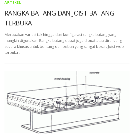
ARTIKEL
RANGKA BATANG DAN JOIST BATANG
TERBUKA
Merupakan variasi tak hingga dari konfigurasi rangka batang yang
mungkin digunakan. Rangka batang dapat juga dibuat atau dirancang
secara khusus untuk bentang dan beban yang sangat besar. Joist web
terbuka …