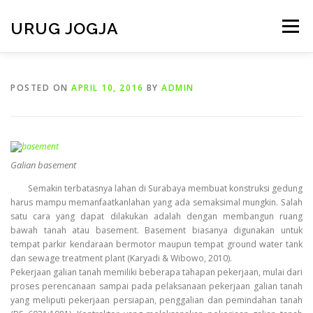
Skip
to
URUG JOGJA
Menu
content
HOME
TENTANG KAMI
LAYANAN KAMI
POSTED ON
APRIL 10, 2016
BY
ADMIN
VIDEO
GALERI
ARMADA
BERITA
Galian basement
CONTACT
Semakin terbatasnya lahan di Surabaya membuat konstruksi gedung
harus mampu memanfaatkanlahan yang ada semaksimal mungkin. Salah
satu cara yang dapat dilakukan adalah dengan membangun ruang
bawah tanah atau basement. Basement biasanya digunakan untuk
tempat parkir kendaraan bermotor maupun tempat ground water tank
dan sewage treatment plant (Karyadi & Wibowo, 2010).
Pekerjaan galian tanah memiliki beberapa tahapan pekerjaan, mulai dari
proses perencanaan sampai pada pelaksanaan pekerjaan galian tanah
yang meliputi pekerjaan persiapan, penggalian dan pemindahan tanah