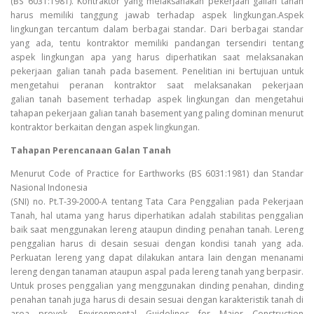
(BS 6031:1981). Kontraktor yang melaksanakan pekerjaan galian tanah
harus memiliki tanggung jawab terhadap aspek lingkungan.Aspek
lingkungan tercantum dalam berbagai standar. Dari berbagai standar
yang ada, tentu kontraktor memiliki pandangan tersendiri tentang
aspek lingkungan apa yang harus diperhatikan saat melaksanakan
pekerjaan galian tanah pada basement. Penelitian ini bertujuan untuk
mengetahui peranan kontraktor saat melaksanakan pekerjaan
galian tanah basement terhadap aspek lingkungan dan mengetahui
tahapan pekerjaan galian tanah basement yang paling dominan menurut
kontraktor berkaitan dengan aspek lingkungan.
Tahapan Perencanaan Galan Tanah
Menurut Code of Practice for Earthworks (BS 6031:1981) dan Standar
Nasional Indonesia
(SNI) no. Pt.T-39-2000-A tentang Tata Cara Penggalian pada Pekerjaan
Tanah, hal utama yang harus diperhatikan adalah stabilitas penggalian
baik saat menggunakan lereng ataupun dinding penahan tanah. Lereng
penggalian harus di desain sesuai dengan kondisi tanah yang ada.
Perkuatan lereng yang dapat dilakukan antara lain dengan menanami
lereng dengan tanaman ataupun aspal pada lereng tanah yang berpasir.
Untuk proses penggalian yang menggunakan dinding penahan, dinding
penahan tanah juga harus di desain sesuai dengan karakteristik tanah di
area proyek. Environmental Guidelines for Major Construction