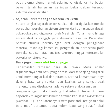
pada elemenelemen untuk selanjutnya disalurkan ke bagian
bawah tanah bangunan, sehingga beban-beban tersebut
akhirnya dapat di tahan.
Sejarah Perkembangan Sistem Struktur
Secara singkat sejarah teknik struktur dapat dijelaskan melalui
perubahan-perubahan sistem struktur dari penggunaan desain
coba-coba yang digunakan oleh Mesir dan Yunani kuno hingga
sistem struktur canggih yang digunakan saat ini. Perubahan
bentuk struktur berhubungan erat dengan penggunaan
material, teknologi konstruksi, pengetahuan perencana pada
perilaku struktur atau analisis struktur, hingga keterampilan
pekerja konstruksinya.
Baca juga :
sewa alat berat jogja
Keberhasilan terbesar para ahli teknik Mesir adalah
digunakannya batu-batu yang berasal dari sepanjang sungai Nil
untuk membangun kuil dan piramid. Karena kemampuan daya
dukung batu yang rendah dan kualitas yang sangat tidak
menentu, yang disebabkan adanya retak-retak dalam dan
rongga-rongga, maka bentang balok-balok tersebut harus
sependek mungkin untuk mempertahan kerusakan akibat lentur
(Gambar 3.1). Oleh karenanya sistem post-and-lintel yaitu balok
batu masif bertumpu pada kolom batu yang relatif tebal,