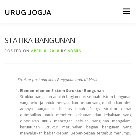
Skip
to
URUG JOGJA
Menu
content
HOME
TENTANG KAMI
LAYANAN KAMI
STATIKA BANGUNAN
POSTED ON
APRIL 8, 2018
BY
ADMIN
VIDEO
GALERI
ARMADA
BERITA
Struktur post and lintel Bangunan batu di Mesir
CONTACT
Elemen-elemen Sistem Struktur Bangunan
Struktur bangunan adalah bagian dari sebuah sistem bangunan
yang bekerja untuk menyalurkan beban yang diakibatkan oleh
adanya bangunan di atas tanah. Fungsi struktur dapat
disimpulkan untuk memberi kekuatan dan kekakuan yang
diperlukan untuk mencegah sebuah bangunan mengalami
keruntuhan. Struktur merupakan bagian bangunan yang
menyalurkan beban-beban. Beban-beban tersebut menumpu